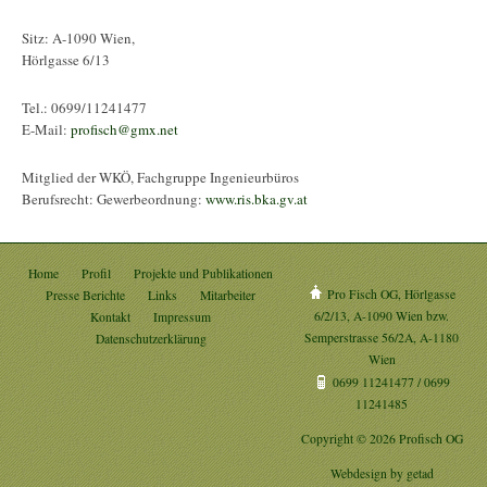
Sitz: A-1090 Wien,
Hörlgasse 6/13
Tel.: 0699/11241477
E-Mail:
profisch@gmx.net
Mitglied der WKÖ, Fachgruppe Ingenieurbüros
Berufsrecht: Gewerbeordnung:
www.ris.bka.gv.at
Home
Profil
Projekte und Publikationen
Pro Fisch OG, Hörlgasse
Presse Berichte
Links
Mitarbeiter
6/2/13, A-1090 Wien bzw.
Kontakt
Impressum
Semperstrasse 56/2A, A-1180
Datenschutzerklärung
Wien
0699 11241477 / 0699
11241485
Copyright © 2026 Profisch OG
Webdesign by
getad