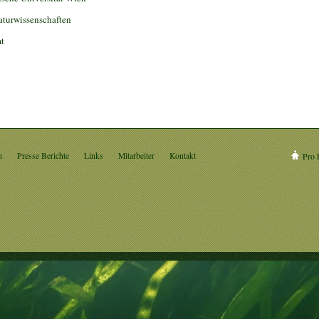
aturwissenschaften
t
n
Presse Berichte
Links
Mitarbeiter
Kontakt
Pro 