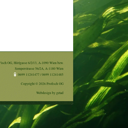
Fisch OG, Hörlgasse 6/2/13, A-1090 Wien bzw.
Semperstrasse 56/2A, A-1180 Wien
0699 11241477 / 0699 11241485
Copyright © 2026 Profisch OG
Webdesign by
getad