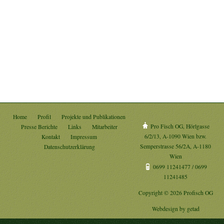
Home
Profil
Projekte und Publikationen
Pro Fisch OG, Hörlgasse
Presse Berichte
Links
Mitarbeiter
6/2/13, A-1090 Wien bzw.
Kontakt
Impressum
Semperstrasse 56/2A, A-1180
Datenschutzerklärung
Wien
0699 11241477 / 0699
11241485
Copyright © 2026 Profisch OG
Webdesign by
getad