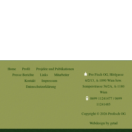
Home
Profil
Projekte und Publikationen
Pro Fisch OG, Hörlgasse
Presse Berichte
Links
Mitarbeiter
6/2/13, A-1090 Wien bzw.
Kontakt
Impressum
Semperstrasse 56/2A, A-1180
Datenschutzerklärung
Wien
0699 11241477 / 0699
11241485
Copyright © 2026 Profisch OG
Webdesign by
getad