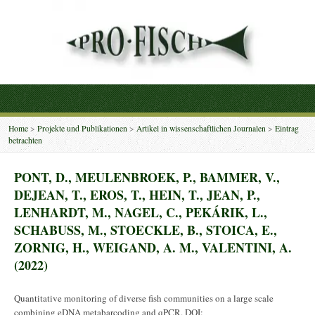
Home
>
Projekte und Publikationen
>
Artikel in wissenschaftlichen Journalen
>
Eintrag
betrachten
PONT, D., MEULENBROEK, P., BAMMER, V.,
DEJEAN, T., EROS, T., HEIN, T., JEAN, P.,
LENHARDT, M., NAGEL, C., PEKÁRIK, L.,
SCHABUSS, M., STOECKLE, B., STOICA, E.,
ZORNIG, H., WEIGAND, A. M., VALENTINI, A.
(2022)
Quantitative monitoring of diverse fish communities on a large scale
combining eDNA metabarcoding and qPCR. DOI: