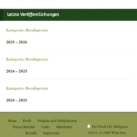
Letzte Veröffentlichungen
Kategorie:
Berufspraxis
2025 – 2026
Kategorie:
Berufspraxis
2024 – 2025
Kategorie:
Berufspraxis
2024 – 2025
Home
Profil
Projekte und Publikationen
Pro Fisch OG, Hörlgasse
Presse Berichte
Links
Mitarbeiter
6/2/13, A-1090 Wien bzw.
Kontakt
Impressum