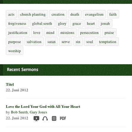
acts
church planting
creation
death
evangelism
faith
forgiveness
global south
glory
grace
heart
jonah
justification
love
mind
missions
persecution
praise
purpose
salvation
satan
serve
sin
soul
temptation
worship
Recent Sermons
Titel
22. Juni 2012
Love the Lord Your God with All Your Heart
by
Bob Smith
,
Gary Jones
22. Juni 2012