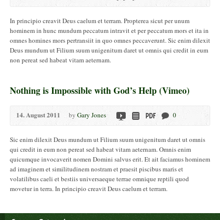
In principio creavit Deus caelum et terram. Propterea sicut per unum
hominem in hunc mundum peccatum intravit et per peccatum mors et ita in
omnes homines mors pertransiit in quo omnes peccaverunt. Sic enim dilexit
Deus mundum ut Filium suum unigenitum daret ut omnis qui credit in eum
non pereat sed habeat vitam aeternam.
Nothing is Impossible with God’s Help (Vimeo)
14. August 2011
by
Gary Jones
0
Sic enim dilexit Deus mundum ut Filium suum unigenitum daret ut omnis
qui credit in eum non pereat sed habeat vitam aeternam. Omnis enim
quicumque invocaverit nomen Domini salvus erit. Et ait faciamus hominem
ad imaginem et similitudinem nostram et praesit piscibus maris et
volatilibus caeli et bestiis universaeque terrae omnique reptili quod
movetur in terra. In principio creavit Deus caelum et terram.