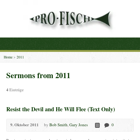
Home
>
2011
Sermons from 2011
4
Einträge
Resist the Devil and He Will Flee (Text Only)
9. Oktober 2011
by
Bob Smith
,
Gary Jones
0