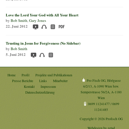
Love the Lord Your God with All Your Heart
by
Bob Smith
,
Gary Jones
22. Juni 2012
Trusting in Jesus for Forgiveness (No Sidebar)
by
Bob Smith
5. Juni 2012
Home
Profil
Projekte und Publikationen
Pro Fisch OG, Hörlgasse
Presse Berichte
Links
Mitarbeiter
6/2/13, A-1090 Wien bzw.
Kontakt
Impressum
Semperstrasse 56/2A, A-1180
Datenschutzerklärung
Wien
0699 11241477 / 0699
11241485
Copyright © 2026 Profisch OG
Webdesign by
getad