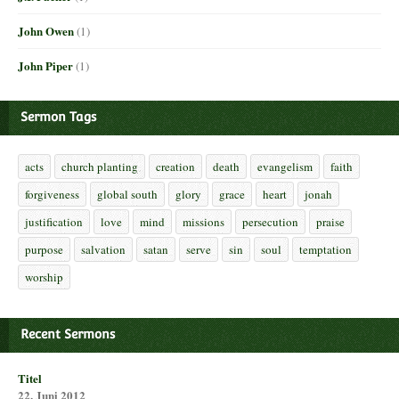
John Owen
(1)
John Piper
(1)
Sermon Tags
acts
church planting
creation
death
evangelism
faith
forgiveness
global south
glory
grace
heart
jonah
justification
love
mind
missions
persecution
praise
purpose
salvation
satan
serve
sin
soul
temptation
worship
Recent Sermons
Titel
22. Juni 2012