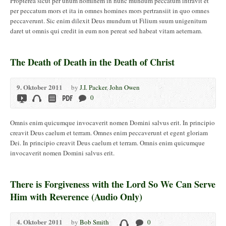
Propterea sicut per unum hominem in hunc mundum peccatum intravit et
per peccatum mors et ita in omnes homines mors pertransiit in quo omnes
peccaverunt. Sic enim dilexit Deus mundum ut Filium suum unigenitum
daret ut omnis qui credit in eum non pereat sed habeat vitam aeternam.
The Death of Death in the Death of Christ
9. Oktober 2011
by
J.I. Packer
,
John Owen
0
Omnis enim quicumque invocaverit nomen Domini salvus erit. In principio
creavit Deus caelum et terram. Omnes enim peccaverunt et egent gloriam
Dei. In principio creavit Deus caelum et terram. Omnis enim quicumque
invocaverit nomen Domini salvus erit.
There is Forgiveness with the Lord So We Can Serve
Him with Reverence (Audio Only)
4. Oktober 2011
by
Bob Smith
0