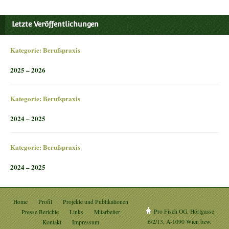
Letzte Veröffentlichungen
Kategorie:
Berufspraxis
2025 – 2026
Kategorie:
Berufspraxis
2024 – 2025
Kategorie:
Berufspraxis
2024 – 2025
Home
Profil
Projekte und Publikationen
Pro Fisch OG, Hörlgasse
Presse Berichte
Links
Mitarbeiter
6/2/13, A-1090 Wien bzw.
Kontakt
Impressum