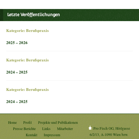
Letzte Veröffentlichungen
Kategorie:
Berufspraxis
2025 – 2026
Kategorie:
Berufspraxis
2024 – 2025
Kategorie:
Berufspraxis
2024 – 2025
Home
Profil
Projekte und Publikationen
Pro Fisch OG, Hörlgasse
Presse Berichte
Links
Mitarbeiter
6/2/13, A-1090 Wien bzw.
Kontakt
Impressum